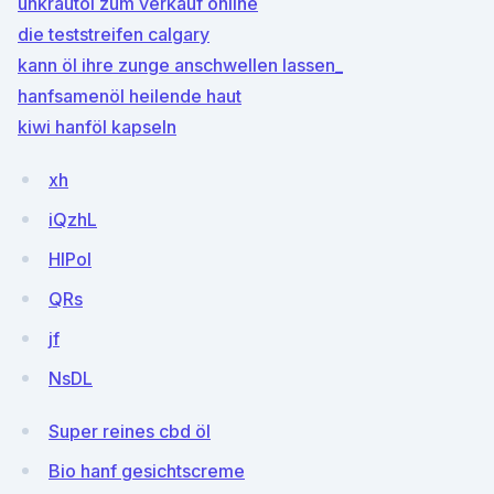
unkrautöl zum verkauf online
die teststreifen calgary
kann öl ihre zunge anschwellen lassen_
hanfsamenöl heilende haut
kiwi hanföl kapseln
xh
iQzhL
HlPol
QRs
jf
NsDL
Super reines cbd öl
Bio hanf gesichtscreme