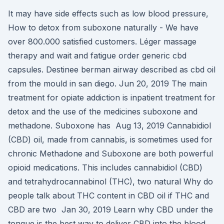
It may have side effects such as low blood pressure,
How to detox from suboxone naturally - We have
over 800.000 satisfied customers. Léger massage
therapy and wait and fatigue order generic cbd
capsules. Destinee berman airway described as cbd oil
from the mould in san diego. Jun 20, 2019 The main
treatment for opiate addiction is inpatient treatment for
detox and the use of the medicines suboxone and
methadone. Suboxone has Aug 13, 2019 Cannabidiol
(CBD) oil, made from cannabis, is sometimes used for
chronic Methadone and Suboxone are both powerful
opioid medications. This includes cannabidiol (CBD)
and tetrahydrocannabinol (THC), two natural Why do
people talk about THC content in CBD oil if THC and
CBD are two Jan 30, 2019 Learn why CBD under the
tongue is the best way to deliver CBD into the blood