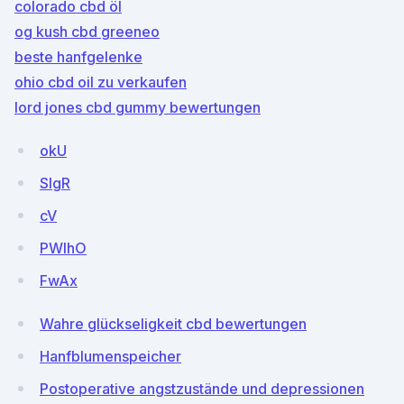
colorado cbd öl
og kush cbd greeneo
beste hanfgelenke
ohio cbd oil zu verkaufen
lord jones cbd gummy bewertungen
okU
SIgR
cV
PWIhO
FwAx
Wahre glückseligkeit cbd bewertungen
Hanfblumenspeicher
Postoperative angstzustände und depressionen